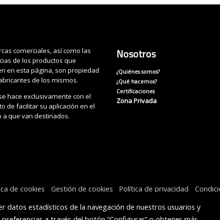
cas comerciales, así como las
Nosotros
cias de los productos que
n en esta página, son propiedad
¿Quiénes somos?
fabricantes de los mismos.
¿Qué hacemos?
Certificaciones
se hace exclusivamente con el
Zona Privada
o de facilitar su aplicación en el
o a que van destinados.
tica de cookies
Gestión de cookies
Política de privacidad
Condic
r datos estadísticos de la navegación de nuestros usuarios y
s preferencias a través del botón “Configurar” o obtener más