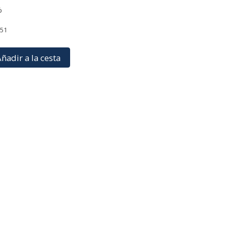
%
051
ñadir a la cesta