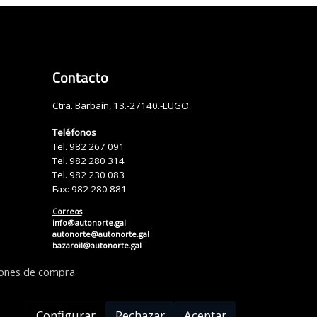
Contacto
Ctra. Barbaín, 13.-27140.-LUGO
Teléfonos
Tel. 982 267 091
Tel. 982 280 314
Tel. 982 230 083
Fax: 982 280 881
Correos
info@autonorte.gal
autonorte@autonorte.gal
bazaroil@autonorte.gal
iones de compra
Configurar
Rechazar
Aceptar