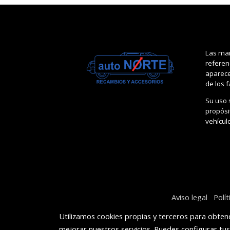
Las mar
referen
aparece
de los 
Su uso 
propósit
vehícul
Aviso legal
Polí
Utilizamos cookies propias y terceros para obtene
mejorar nuestros servicios. Puedes configurar tu