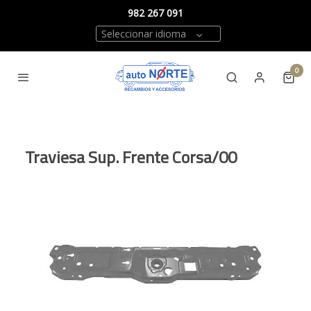
982 267 091
Seleccionar idioma
0
Traviesa Sup. Frente Corsa/00