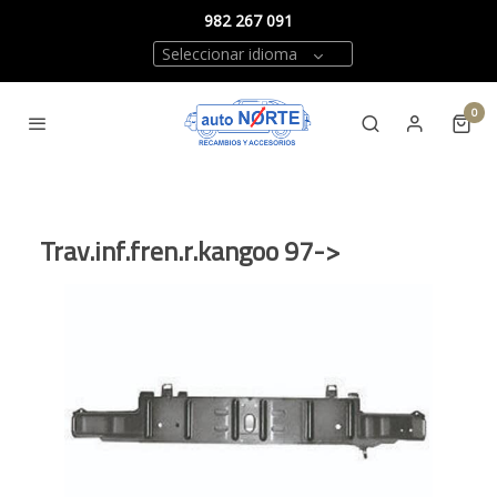
982 267 091
Seleccionar idioma
0
Trav.inf.fren.r.kangoo 97->