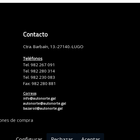
Contacto
Ctra. Barbaín, 13.-27140.-LUGO
Teléfonos
Tel. 982 267 091
Tel. 982 280 314
Tel. 982 230 083
Fax: 982 280 881
Correos
info@autonorte.gal
autonorte@autonorte.gal
bazaroil@autonorte.gal
iones de compra
Configurar
Rechazar
Aceptar