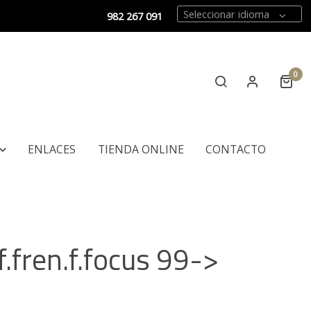
Seleccionar idioma
982 267 091
0
ENLACES
TIENDA ONLINE
CONTACTO
f.fren.f.focus 99->