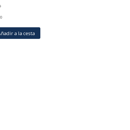
%
60
ñadir a la cesta