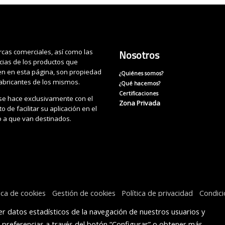
cas comerciales, así como las
Nosotros
cias de los productos que
n en esta página, son propiedad
¿Quiénes somos?
fabricantes de los mismos.
¿Qué hacemos?
Certificaciones
se hace exclusivamente con el
Zona Privada
o de facilitar su aplicación en el
o a que van destinados.
tica de cookies
Gestión de cookies
Política de privacidad
Condic
r datos estadísticos de la navegación de nuestros usuarios y
s preferencias a través del botón “Configurar” o obtener más