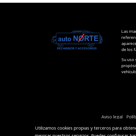
Las mar
referen
aparece
de los 
Su uso 
propósit
vehícul
Aviso legal
Polí
Utilizamos cookies propias y terceros para obtene
mejorar nuestros servicios. Puedes configurar tu