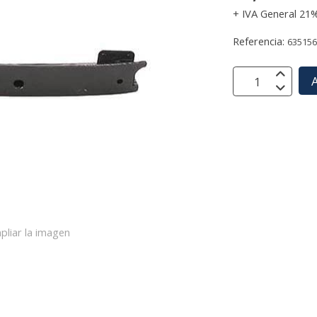
+ IVA General 21
Referencia:
63515
A
pliar la imagen