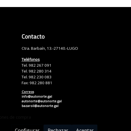
Contacto
Ctra. Barbaín, 13.-27140.-LUGO
Teléfonos
Tel. 982 267 091
Tel. 982 280 314
Tel. 982 230 083
Fax: 982 280 881
Correos
info@autonorte.gal
autonorte@autonorte.gal
bazaroil@autonorte.gal
iones de compra
Configurar
Rechazar
Aceptar