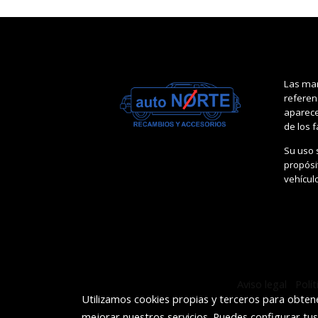
Las mar
referen
aparece
de los 
Su uso 
propósit
vehícul
Aviso legal
Polí
Utilizamos cookies propias y terceros para obtene
mejorar nuestros servicios. Puedes configurar tu