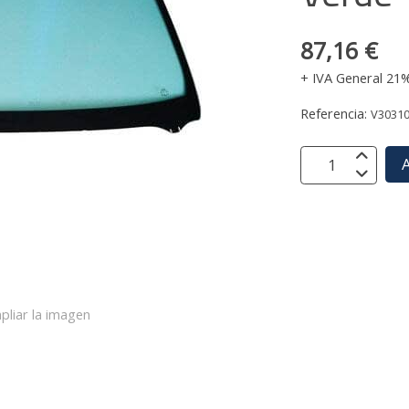
87,16 €
+ IVA General 21
Referencia:
V3031
A
pliar la imagen