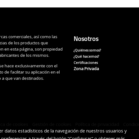
cas comerciales, así como las
Nosotros
cias de los productos que
n en esta página, son propiedad
¿Quiénes somos?
fabricantes de los mismos.
¿Qué hacemos?
Certificaciones
se hace exclusivamente con el
Zona Privada
o de facilitar su aplicación en el
o a que van destinados.
tica de cookies
Gestión de cookies
Política de privacidad
Condic
r datos estadísticos de la navegación de nuestros usuarios y
s preferencias a través del botón “Configurar” o obtener más