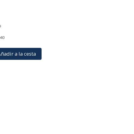
%
040
ñadir a la cesta