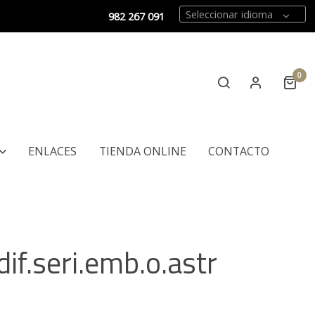
Seleccionar idioma
982 267 091
0
ENLACES
TIENDA ONLINE
CONTACTO
dif.seri.emb.o.astr