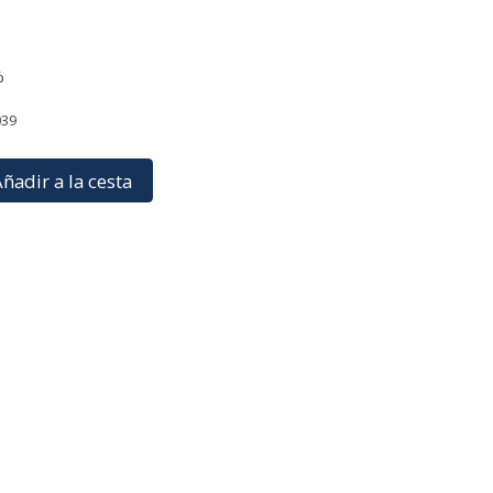
%
039
ñadir a la cesta