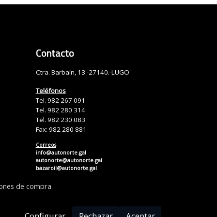
Contacto
Ctra. Barbaín, 13.-27140.-LUGO
Teléfonos
Tel. 982 267 091
Tel. 982 280 314
Tel. 982 230 083
Fax: 982 280 881
Correos
info@autonorte.gal
autonorte@autonorte.gal
bazaroil@autonorte.gal
iones de compra
Configurar
Rechazar
Aceptar