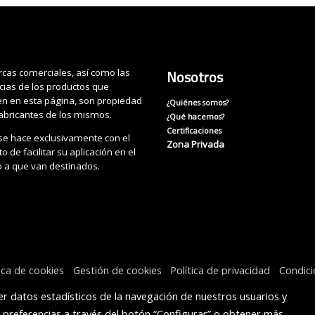
cas comerciales, así como las
Nosotros
cias de los productos que
n en esta página, son propiedad
¿Quiénes somos?
fabricantes de los mismos.
¿Qué hacemos?
Certificaciones
se hace exclusivamente con el
Zona Privada
o de facilitar su aplicación en el
o a que van destinados.
tica de cookies
Gestión de cookies
Política de privacidad
Condic
r datos estadísticos de la navegación de nuestros usuarios y
s preferencias a través del botón “Configurar” o obtener más