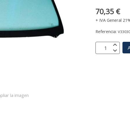
70,35 €
+ IVA General 21
Referencia:
V3303
A
pliar la imagen