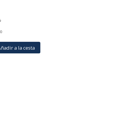
%
30
ñadir a la cesta