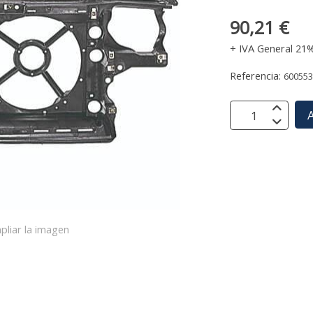
90,21 €
+ IVA General 21
Referencia:
60055
A
pliar la imagen