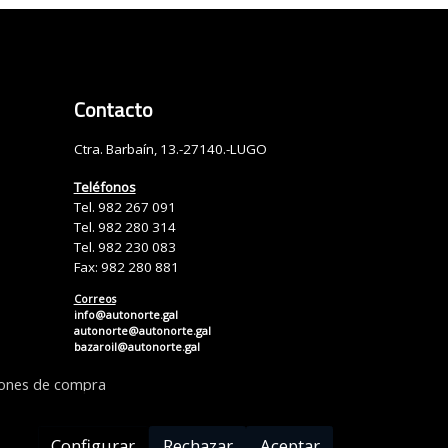
Contacto
Ctra. Barbaín, 13.-27140.-LUGO
Teléfonos
Tel. 982 267 091
Tel. 982 280 314
Tel. 982 230 083
Fax: 982 280 881
Correos
info@autonorte.gal
autonorte@autonorte.gal
bazaroil@autonorte.gal
iones de compra
Configurar
Rechazar
Aceptar