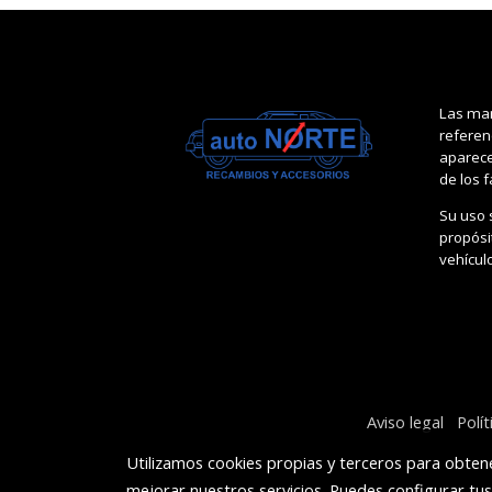
Las mar
referen
aparece
de los 
Su uso 
propósit
vehícul
Aviso legal
Polí
Utilizamos cookies propias y terceros para obtene
mejorar nuestros servicios. Puedes configurar tu