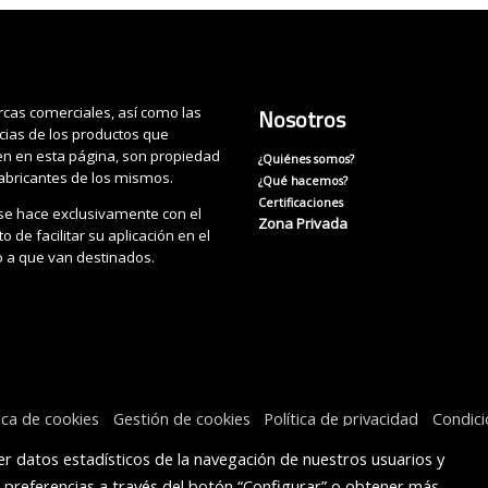
cas comerciales, así como las
Nosotros
cias de los productos que
n en esta página, son propiedad
¿Quiénes somos?
fabricantes de los mismos.
¿Qué hacemos?
Certificaciones
se hace exclusivamente con el
Zona Privada
o de facilitar su aplicación en el
o a que van destinados.
tica de cookies
Gestión de cookies
Política de privacidad
Condic
r datos estadísticos de la navegación de nuestros usuarios y
s preferencias a través del botón “Configurar” o obtener más