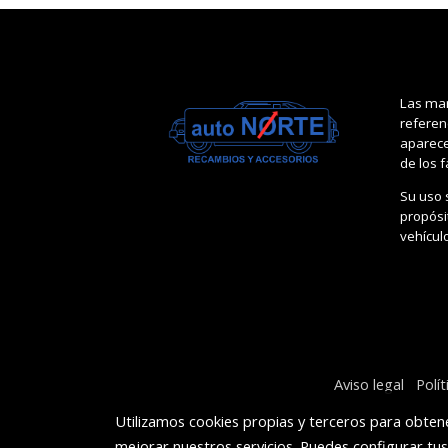
Las mar
referen
aparece
de los 
Su uso 
propósit
vehícul
Aviso legal
Polí
Utilizamos cookies propias y terceros para obtene
mejorar nuestros servicios. Puedes configurar tu