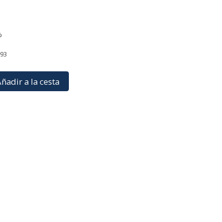
%
093
ñadir a la cesta