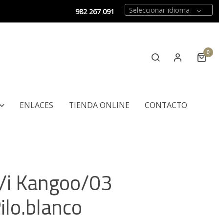
Seleccionar idioma
982 267 091
0
ENLACES
TIENDA ONLINE
CONTACTO
/i Kangoo/03
ilo.blanco