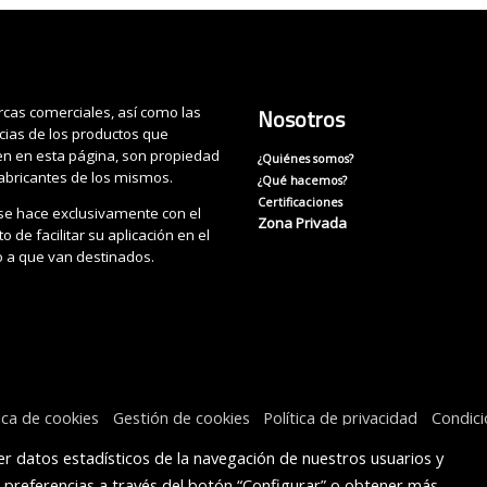
cas comerciales, así como las
Nosotros
cias de los productos que
n en esta página, son propiedad
¿Quiénes somos?
fabricantes de los mismos.
¿Qué hacemos?
Certificaciones
se hace exclusivamente con el
Zona Privada
o de facilitar su aplicación en el
o a que van destinados.
tica de cookies
Gestión de cookies
Política de privacidad
Condic
r datos estadísticos de la navegación de nuestros usuarios y
s preferencias a través del botón “Configurar” o obtener más