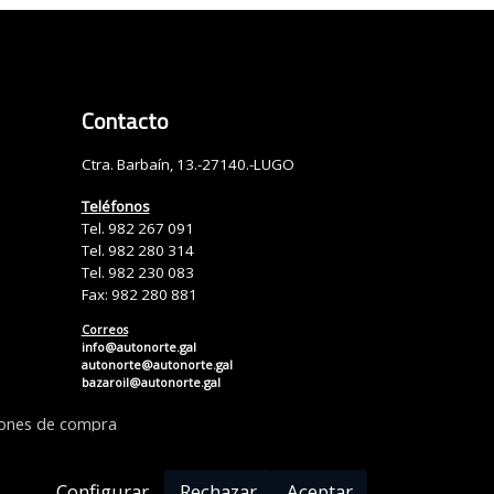
Contacto
Ctra. Barbaín, 13.-27140.-LUGO
Teléfonos
Tel. 982 267 091
Tel. 982 280 314
Tel. 982 230 083
Fax: 982 280 881
Correos
info@autonorte.gal
autonorte@autonorte.gal
bazaroil@autonorte.gal
iones de compra
Configurar
Rechazar
Aceptar