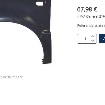
67,98 €
+ IVA General 21
Referencia:
81355
A
pliar la imagen