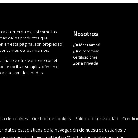
cas comerciales, así como las
Nosotros
cias de los productos que
n en esta página, son propiedad
¿Quiénes somos?
fabricantes de los mismos.
¿Qué hacemos?
Certificaciones
se hace exclusivamente con el
Zona Privada
o de facilitar su aplicación en el
o a que van destinados.
tica de cookies
Gestión de cookies
Política de privacidad
Condic
r datos estadísticos de la navegación de nuestros usuarios y
s preferencias a través del botón “Configurar” o obtener más