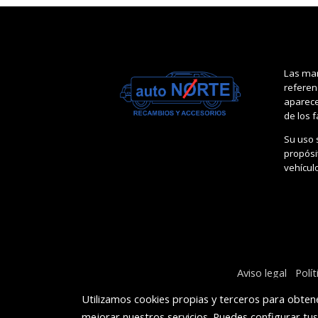
Las mar
referen
aparece
de los 
Su uso 
propósit
vehícul
Aviso legal
Polí
Utilizamos cookies propias y terceros para obtene
mejorar nuestros servicios. Puedes configurar tu