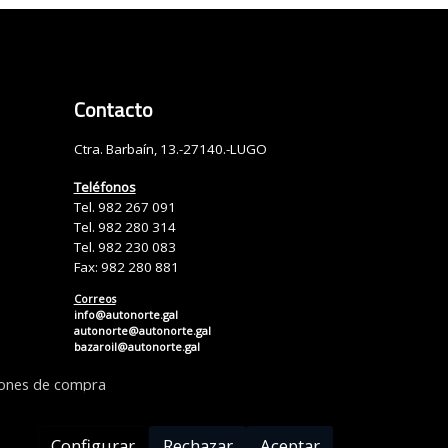
Contacto
Ctra. Barbaín, 13.-27140.-LUGO
Teléfonos
Tel. 982 267 091
Tel. 982 280 314
Tel. 982 230 083
Fax: 982 280 881
Correos
info@autonorte.gal
autonorte@autonorte.gal
bazaroil@autonorte.gal
iones de compra
Configurar
Rechazar
Aceptar