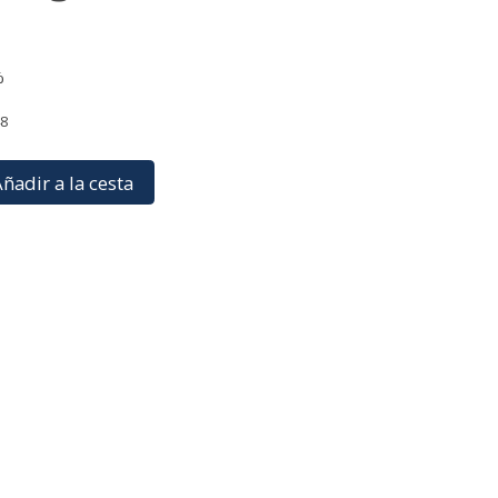
%
48
ñadir a la cesta