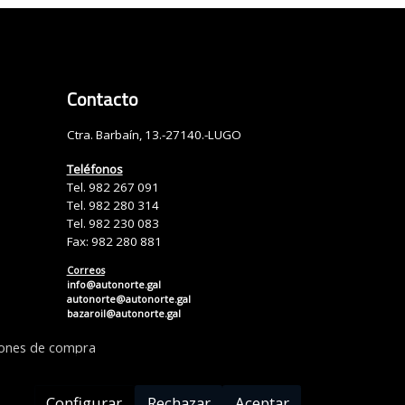
Contacto
Ctra. Barbaín, 13.-27140.-LUGO
Teléfonos
Tel. 982 267 091
Tel. 982 280 314
Tel. 982 230 083
Fax: 982 280 881
Correos
info@autonorte.gal
autonorte@autonorte.gal
bazaroil@autonorte.gal
iones de compra
Configurar
Rechazar
Aceptar