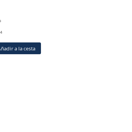
%
24
ñadir a la cesta