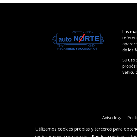
Las mar
referen
aparece
de los 
Su uso 
propósit
vehícul
Aviso legal
Polí
Utilizamos cookies propias y terceros para obtene
mejorar nuestros servicios. Puedes configurar tu