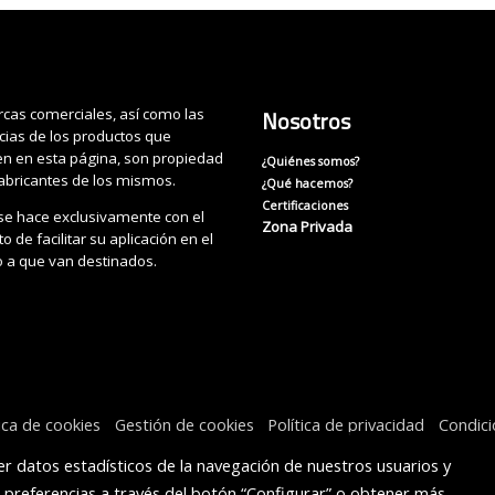
cas comerciales, así como las
Nosotros
cias de los productos que
n en esta página, son propiedad
¿Quiénes somos?
fabricantes de los mismos.
¿Qué hacemos?
Certificaciones
se hace exclusivamente con el
Zona Privada
o de facilitar su aplicación en el
o a que van destinados.
tica de cookies
Gestión de cookies
Política de privacidad
Condic
r datos estadísticos de la navegación de nuestros usuarios y
s preferencias a través del botón “Configurar” o obtener más