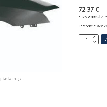
72,37 €
+ IVA General 21
Referencia:
82312
A
pliar la imagen