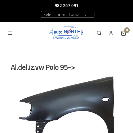
982 267 091
Seleccionar idioma
0
Al.del.iz.vw Polo 95->