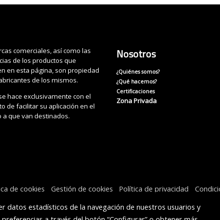
cas comerciales, así como las
Nosotros
cias de los productos que
n en esta página, son propiedad
¿Quiénes somos?
fabricantes de los mismos.
¿Qué hacemos?
Certificaciones
se hace exclusivamente con el
Zona Privada
o de facilitar su aplicación en el
o a que van destinados.
tica de cookies
Gestión de cookies
Política de privacidad
Condic
r datos estadísticos de la navegación de nuestros usuarios y
s preferencias a través del botón “Configurar” o obtener más