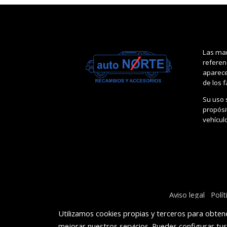
Las mar
referen
aparece
de los 
Su uso 
propósit
vehícul
Aviso legal
Polí
Utilizamos cookies propias y terceros para obtene
mejorar nuestros servicios. Puedes configurar tu