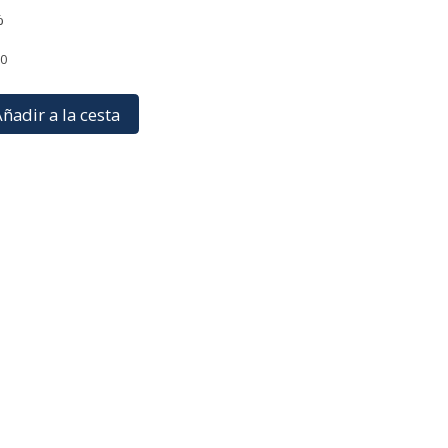
%
90
ñadir a la cesta