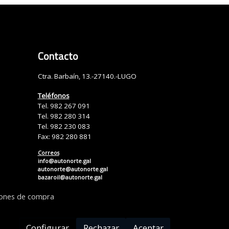
Contacto
Ctra. Barbaín, 13.-27140.-LUGO
Teléfonos
Tel. 982 267 091
Tel. 982 280 314
Tel. 982 230 083
Fax: 982 280 881
Correos
info@autonorte.gal
autonorte@autonorte.gal
bazaroil@autonorte.gal
iones de compra
Configurar
Rechazar
Aceptar