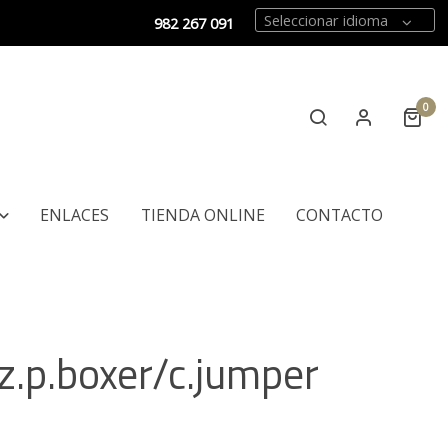
Seleccionar idioma
982 267 091
0
ENLACES
TIENDA ONLINE
CONTACTO
iz.p.boxer/c.jumper