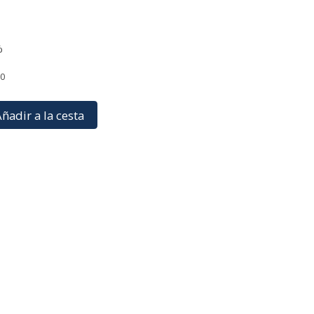
%
10
ñadir a la cesta