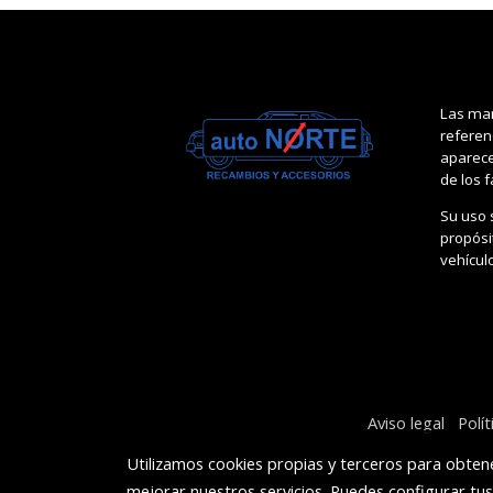
Las mar
referen
aparece
de los 
Su uso 
propósit
vehícul
Aviso legal
Polí
Utilizamos cookies propias y terceros para obtene
mejorar nuestros servicios. Puedes configurar tu