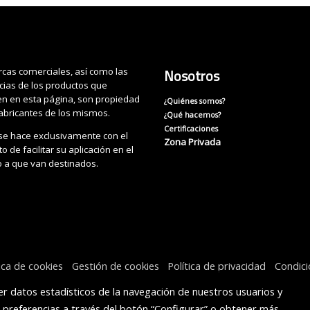
cas comerciales, así como las
Nosotros
cias de los productos que
n en esta página, son propiedad
¿Quiénes somos?
fabricantes de los mismos.
¿Qué hacemos?
Certificaciones
se hace exclusivamente con el
Zona Privada
o de facilitar su aplicación en el
o a que van destinados.
tica de cookies
Gestión de cookies
Política de privacidad
Condic
r datos estadísticos de la navegación de nuestros usuarios y
s preferencias a través del botón “Configurar” o obtener más