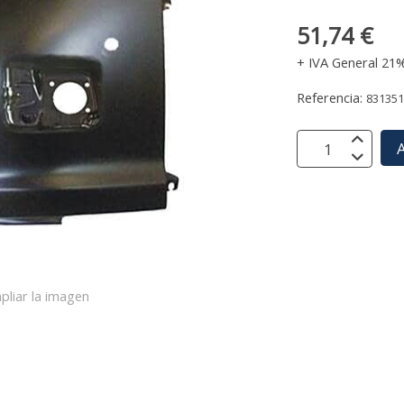
51,74 €
+ IVA General 21
Referencia:
83135
A
pliar la imagen