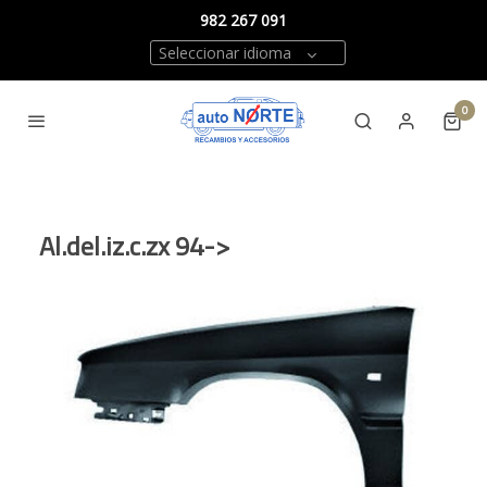
982 267 091
Seleccionar idioma
0
Al.del.iz.c.zx 94->