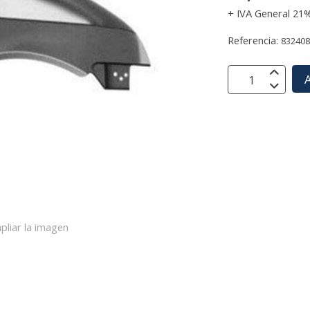
+ IVA General 21
Referencia:
83240
A
pliar la imagen