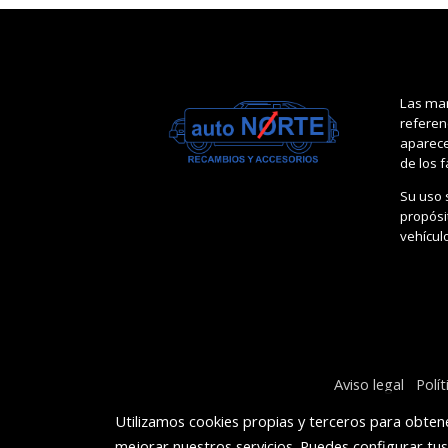
Las mar
referen
aparece
de los 
Su uso 
propósit
vehícul
Aviso legal
Polí
Utilizamos cookies propias y terceros para obtene
mejorar nuestros servicios. Puedes configurar tu