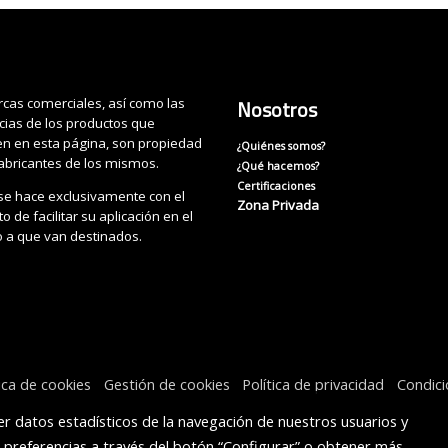
cas comerciales, así como las
Nosotros
cias de los productos que
n en esta página, son propiedad
¿Quiénes somos?
fabricantes de los mismos.
¿Qué hacemos?
Certificaciones
se hace exclusivamente con el
Zona Privada
o de facilitar su aplicación en el
o a que van destinados.
tica de cookies
Gestión de cookies
Política de privacidad
Condic
r datos estadísticos de la navegación de nuestros usuarios y
s preferencias a través del botón “Configurar” o obtener más