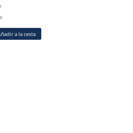
%
80
ñadir a la cesta