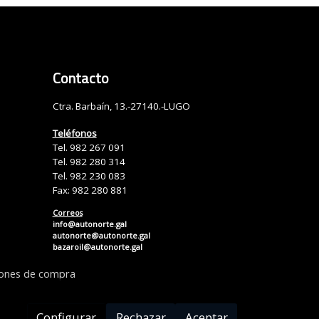
Contacto
Ctra. Barbaín, 13.-27140.-LUGO
Teléfonos
Tel. 982 267 091
Tel. 982 280 314
Tel. 982 230 083
Fax: 982 280 881
Correos
info@autonorte.gal
autonorte@autonorte.gal
bazaroil@autonorte.gal
iones de compra
Configurar
Rechazar
Aceptar