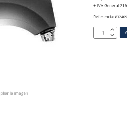
+ IVA General 21
Referencia:
83240
A
pliar la imagen