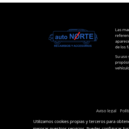
Las mar
referen
aparece
de los 
Su uso 
propósit
vehícul
Aviso legal
Polí
Utilizamos cookies propias y terceros para obtene
mejorar nuestros servicios. Puedes configurar tu