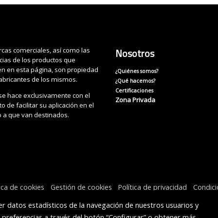
cas comerciales, así como las
Nosotros
cias de los productos que
n en esta página, son propiedad
¿Quiénes somos?
fabricantes de los mismos.
¿Qué hacemos?
Certificaciones
se hace exclusivamente con el
Zona Privada
o de facilitar su aplicación en el
o a que van destinados.
tica de cookies
Gestión de cookies
Política de privacidad
Condic
r datos estadísticos de la navegación de nuestros usuarios y
s preferencias a través del botón “Configurar” o obtener más