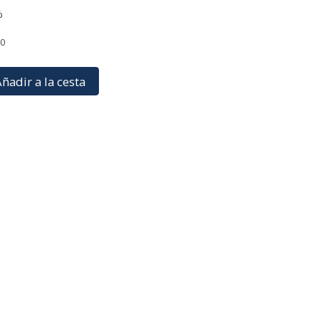
%
90
ñadir a la cesta