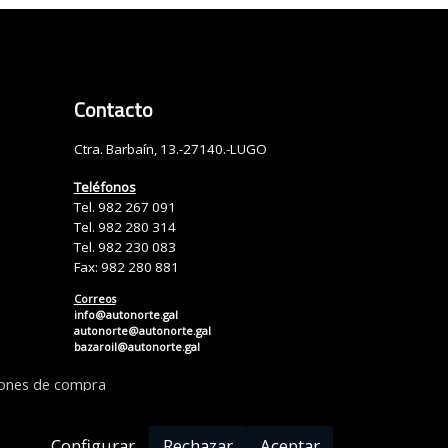
Contacto
Ctra. Barbaín, 13.-27140.-LUGO
Teléfonos
Tel. 982 267 091
Tel. 982 280 314
Tel. 982 230 083
Fax: 982 280 881
Correos
info@autonorte.gal
autonorte@autonorte.gal
bazaroil@autonorte.gal
iones de compra
Configurar
Rechazar
Aceptar