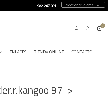
Seleccionar idioma
982 267 091
0
ENLACES
TIENDA ONLINE
CONTACTO
.der.r.kangoo 97->