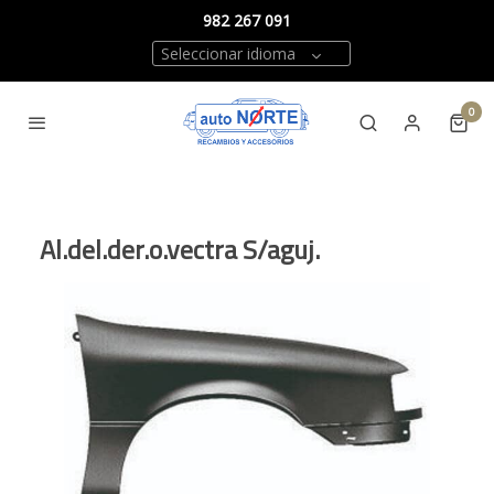
982 267 091
Seleccionar idioma
0
Al.del.der.o.vectra S/aguj.