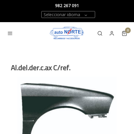
982 267 091
Seleccionar idioma
0
Al.del.der.c.ax C/ref.